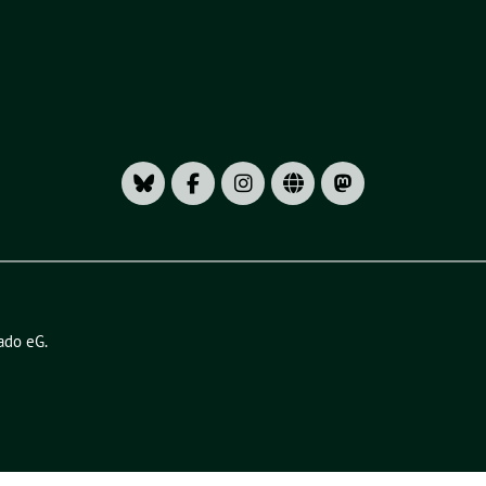
ado eG
.