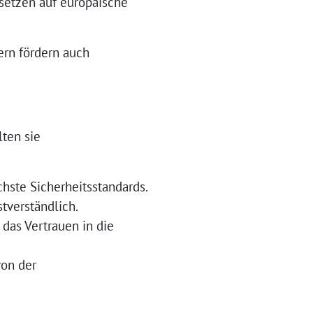
 setzen auf europäische
ern fördern auch
lten sie
chste Sicherheitsstandards.
tverständlich.
 das Vertrauen in die
von der