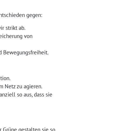
entschieden gegen:
 strikt ab.
eicherung von
d Bewegungsfreiheit.
tion.
m Netz zu agieren.
nziell so aus, dass sie
 Grüne gestalten sie so,